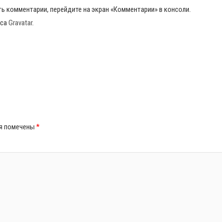
ь комментарии, перейдите на экран «Комментарии» в консоли.
иса
Gravatar
.
ля помечены
*