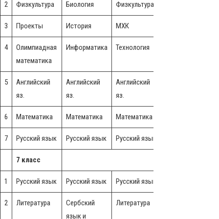
2
Физкультура
Биология
Физкультура
География
3
Проекты
История
МХК
История
4
Олимпиадная
Информатика
Технология
Информатика
Ч
математика
5
Английский
Английский
Английский
Английский
А
яз.
яз.
яз.
яз.
я
6
Математика
Математика
Математика
Математика
7
Русский язык
Русский язык
Русский язык
Музыка
Р
7 класс
1
Русский язык
Русский язык
Русский язык
Музыка
Р
2
Литература
Сербский
Литература
Сербский
Л
язык и
язык и