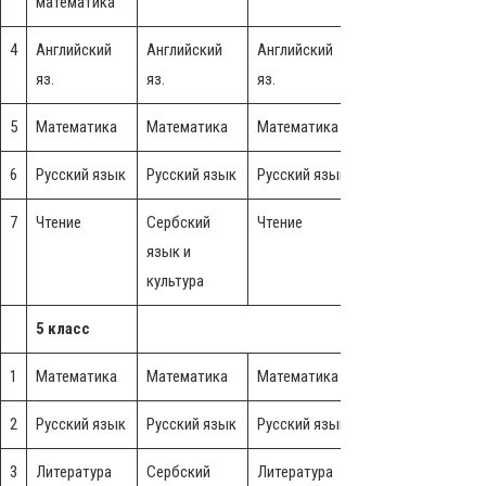
математика
4
Английский
Английский
Английский
Английский
А
яз.
яз.
яз.
яз.
я
5
Математика
Математика
Математика
Математика
6
Русский язык
Русский язык
Русский язык
Музыка
Р
7
Чтение
Сербский
Чтение
Сербский
Ч
язык и
язык и
культура
культура
5 класс
1
Математика
Математика
Математика
Математика
2
Русский язык
Русский язык
Русский язык
Музыка
Р
3
Литература
Сербский
Литература
Сербский
Л