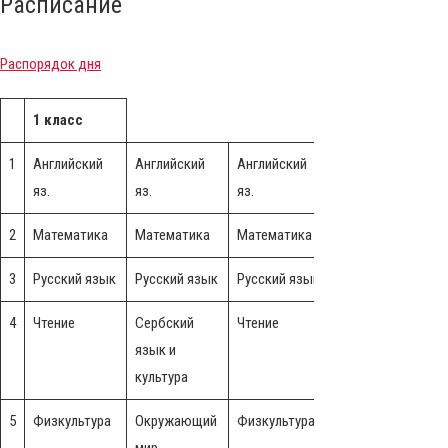
Расписание
Распорядок дня
1 класс
1
Английский
Английский
Английский
Английский
А
яз.
яз.
яз.
яз.
я
2
Математика
Математика
Математика
Математика
3
Русский язык
Русский язык
Русский язык
Музыка
Р
4
Чтение
Сербский
Чтение
Сербский
Ч
язык и
язык и
культура
культура
5
Физкультура
Окружающий
Физкультура
Окружающий