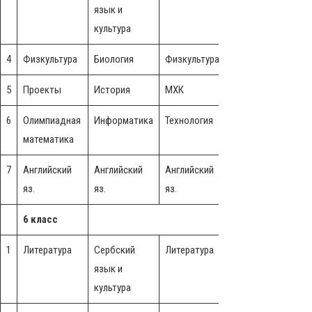
язык и
язык и
культура
культура
4
Физкультура
Биология
Физкультура
География
5
Проекты
История
МХК
История
6
Олимпиадная
Информатика
Технология
Информатика
Ч
математика
7
Английский
Английский
Английский
Английский
А
яз.
яз.
яз.
яз.
я
6 класс
1
Литература
Сербский
Литература
Сербский
Л
язык и
язык и
культура
культура