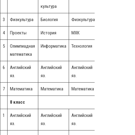
культура
культура
3
Физкультура
Биология
Физкультура
География
4
Проекты
История
МХК
История
5
Олимпиадная
Информатика
Технология
Информатика
Ч
математика
6
Английский
Английский
Английский
Английский
А
яз.
яз.
яз.
яз.
я
7
Математика
Математика
Математика
Математика
8 класс
1
Английский
Английский
Английский
Английский
А
яз.
яз.
яз.
яз.
я