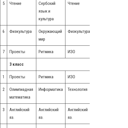
5
Чтение
Сербский
Чтение
Сербский
Ч
язык и
язык и
культура
культура
6
Физкультура
Окружающий
Физкультура
Окружающий
мир
мир
7
Проекты
Ритмика
ИЗО
Ритмика
3 класс
1
Проекты
Ритмика
ИЗО
Ритмика
2
Олимпиадная
Информатика
Технология
Информатика
Ч
математика
3
Английский
Английский
Английский
Английский
А
яз.
яз.
яз.
яз.
я