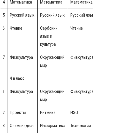
4
Математика
Математика
Математика
Математика
5
Русский язык
Русский язык
Русский язык
Музыка
Р
6
Чтение
Сербский
Чтение
Сербский
Ч
язык и
язык и
культура
культура
7
Физкультура
Окружающий
Физкультура
Окружающий
мир
мир
4 класс
1
Физкультура
Окружающий
Физкультура
Окружающий
мир
мир
2
Проекты
Ритмика
ИЗО
Ритмика
3
Олимпиадная
Информатика
Технология
Информатика
Ч