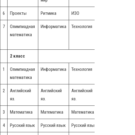
мир
мир
6
Проекты
Ритмика
ИЗО
Ритмика
7
Олимпиадная
Информатика
Технология
Информатика
В
математика
2 класс
1
Олимпиадная
Информатика
Технология
Информатика
Ч
математика
2
Английский
Английский
Английский
Английский
А
яз.
яз.
яз.
яз.
я
3
Математика
Математика
Математика
Математика
4
Русский язык
Русский язык
Русский язык
Музыка
Р