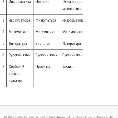
2
Информатика
История
Олимпиадная
История
математика
3
Час куратора
Физкультура
Информатика
Физкультура
4
Математика
Математика
Математика
Математика
5
Литература
Биология
Литература
География
Л
6
Русский язык
Русский язык
Русский язык
Химия
Р
7
Сербский
Проекты
Физика
Проекты
язык и
я
культура
к
© 2026
Serbia.Exodus School IT Hub
| Designed by:
Theme Freesia
| Powered by: