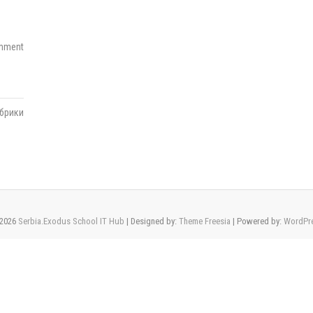
mment
убрики
2026
Serbia.Exodus School IT Hub
| Designed by:
Theme Freesia
| Powered by:
WordPr